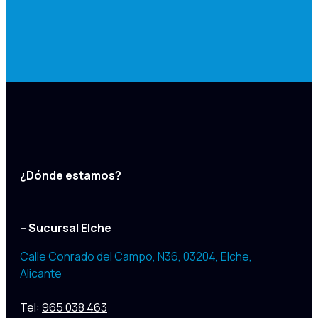
¿Dónde estamos?
– Sucursal Elche
Calle Conrado del Campo, N36, 03204
,
Elche,
Alicante
Tel:
965 038 463