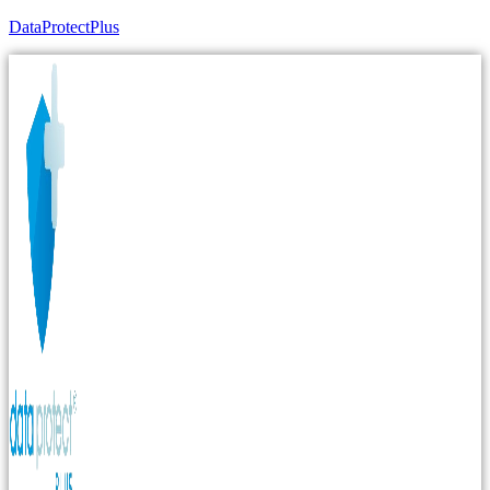
DataProtectPlus