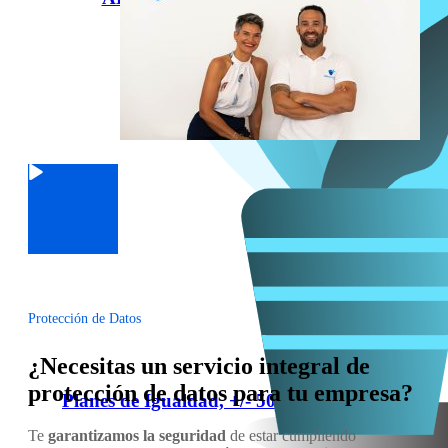
Protección de Datos
¿Necesitas un servicio integral de
protección de datos para tu empresa?
Planes de Igualdad, +/- 50 trabajadores
Te
garantizamos la seguridad
de estar cumpliendo