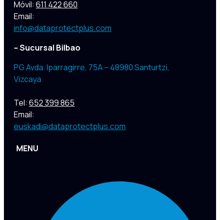
Móvil:
611 422 660
Email:
info@dataprotectplus.com
– Sucursal Bilbao
PG Avda. Iparragirre, 75A – 48980 Santurtzi,
Vizcaya
Tel:
652 399 865
Email:
euskadi@dataprotectplus.com
MENU