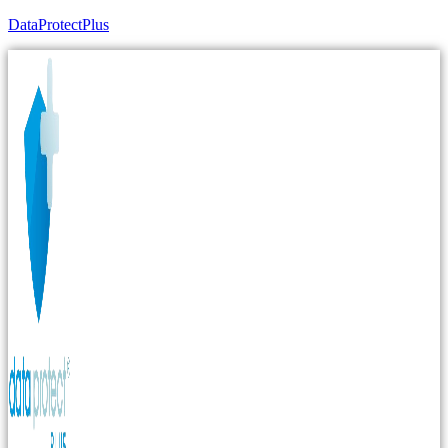
DataProtectPlus