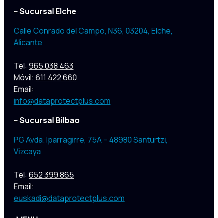
– Sucursal Elche
Calle Conrado del Campo, N36, 03204
,
Elche,
Alicante
Tel:
965 038 463
Móvil:
611 422 660
Email:
info@dataprotectplus.com
– Sucursal Bilbao
PG Avda. Iparragirre, 75A – 48980 Santurtzi,
Vizcaya
Tel:
652 399 865
Email:
euskadi@dataprotectplus.com