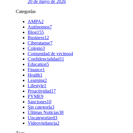
20 de mayo de 2026
Categorías
AMPA
2
Autónomos
7
Blog
155
Business
12
Ciberataque
7
Colegio
3
Comunidad de vecinos
4
Confidencialidad
11
Education
5
Finance
1
Health
1
Learning
2
Lifestyle
1
Proactividad
17
PYME
9
Sanciones
10
Sin categoría
3
Últimas Noticias
38
Uncategorized
3
Videovigilancia
2