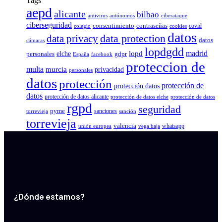
Tags
aepd
alicante
bilbao
antivirus
autónomos
ciberataque
ciberseguridad
consentimiento
contraseñas
covid
colegio
cookies
datos
data protection
data privacy
datos
cámaras
lopdgdd
madrid
elche
lopd
personales
gdpr
España
facebook
proteccion de
multa
murcia
privacidad
personales
datos
protección
protección de
protección datos
datos
protección de datos alicante
protección de datos elche
protección de datos
rgpd
seguridad
pyme
sanciones
torrevieja
sanción
torrevieja
valencia
whatsapp
unión europea
vega baja
¿Dónde estamos?