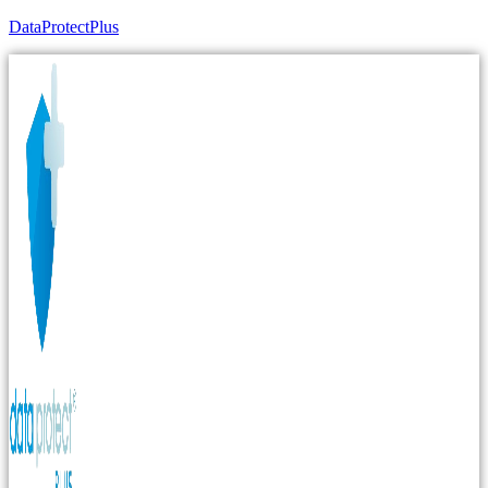
DataProtectPlus