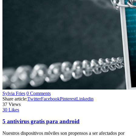
Sylvia Fries
0 Comments
Share article:
Twitter
Facebook
Pinterest
Linkedin
37
Views
30
Likes
5 antivirus gratis para android
Nuestros dispositivos móviles son propensos a ser afectados por