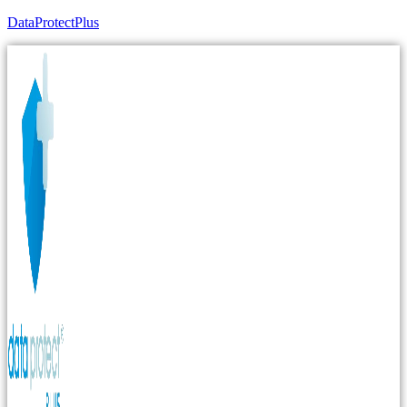
DataProtectPlus