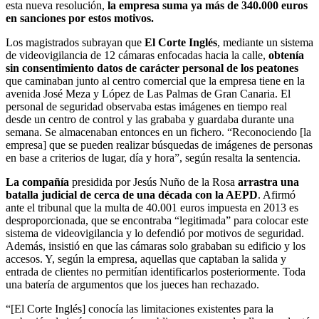
esta nueva resolución,
la empresa suma ya más de 340.000 euros
en sanciones por estos motivos.
Los magistrados subrayan que
El Corte Inglés
, mediante un sistema
de videovigilancia de 12 cámaras enfocadas hacia la calle,
obtenía
sin consentimiento datos de carácter personal de los peatones
que caminaban junto al centro comercial que la empresa tiene en la
avenida José Meza y López de Las Palmas de Gran Canaria. El
personal de seguridad observaba estas imágenes en tiempo real
desde un centro de control y las grababa y guardaba durante una
semana. Se almacenaban entonces en un fichero. “Reconociendo [la
empresa] que se pueden realizar búsquedas de imágenes de personas
en base a criterios de lugar, día y hora”, según resalta la sentencia.
La compañía
presidida por Jesús Nuño de la Rosa
arrastra una
batalla judicial de cerca de una década con la AEPD
. Afirmó
ante el tribunal que la multa de 40.001 euros impuesta en 2013 es
desproporcionada, que se encontraba “legitimada” para colocar este
sistema de videovigilancia y lo defendió por motivos de seguridad.
Además, insistió en que las cámaras solo grababan su edificio y los
accesos. Y, según la empresa, aquellas que captaban la salida y
entrada de clientes no permitían identificarlos posteriormente. Toda
una batería de argumentos que los jueces han rechazado.
“[El Corte Inglés] conocía las limitaciones existentes para la