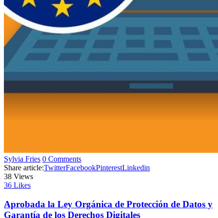
Sylvia Fries
0 Comments
Share article:
Twitter
Facebook
Pinterest
Linkedin
38
Views
36
Likes
Aprobada la Ley Orgánica de Protección de Datos y
Garantía de los Derechos Digitales