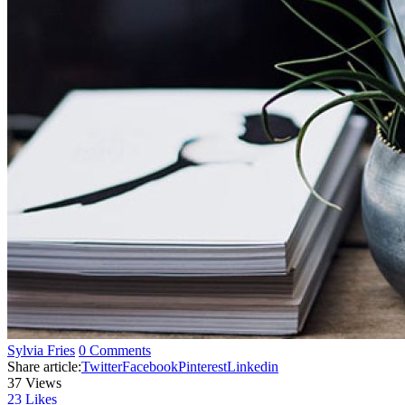
Sylvia Fries
0 Comments
Share article:
Twitter
Facebook
Pinterest
Linkedin
37
Views
23
Likes