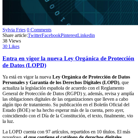
Sylvia Fries
0 Comments
Share article:
Twitter
Facebook
Pinterest
Linkedin
38
Views
30
Likes
Entra en vigor la nueva Ley Orgánica de Protección
de Datos (LOPD)
Ya está en vigor la nueva
Ley Orgánica de Protección de Datos
Personales y Garantía de los Derechos Digitales (LOPD)
, que
actualiza la legislación española de acuerdo con el Reglamento
General de Protección de Datos (RGPD) y, además, revisa y amplía
las obligaciones digitales de las organizaciones que lleven a cabo
algún tipo de tratamiento. Su publicación en el Boletín Oficial del
Estado (BOE) se ha hecho esperar más de la cuenta, pero ayer,
coincidiendo con el Día de la Constitución, el texto, finalmente, vio
la luz.
La LOPD cuenta con 97 artículos, repartidos en 10 títulos. El más
novedoso,
el que contiene el catálogo de derechos digitales