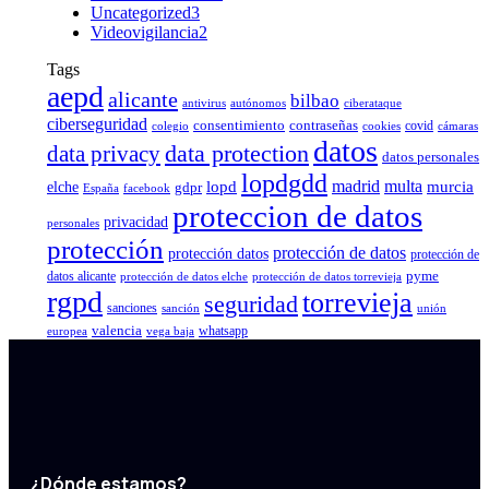
Uncategorized
3
Videovigilancia
2
Tags
aepd
alicante
bilbao
antivirus
autónomos
ciberataque
ciberseguridad
consentimiento
contraseñas
covid
colegio
cookies
cámaras
datos
data protection
data privacy
datos personales
lopdgdd
madrid
multa
elche
lopd
murcia
gdpr
España
facebook
proteccion de datos
privacidad
personales
protección
protección de datos
protección datos
protección de
pyme
datos alicante
protección de datos elche
protección de datos torrevieja
rgpd
torrevieja
seguridad
sanciones
sanción
unión
valencia
whatsapp
europea
vega baja
¿Dónde estamos?