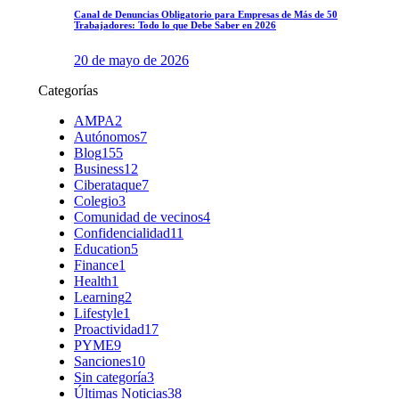
Canal de Denuncias Obligatorio para Empresas de Más de 50
Trabajadores: Todo lo que Debe Saber en 2026
20 de mayo de 2026
Categorías
AMPA
2
Autónomos
7
Blog
155
Business
12
Ciberataque
7
Colegio
3
Comunidad de vecinos
4
Confidencialidad
11
Education
5
Finance
1
Health
1
Learning
2
Lifestyle
1
Proactividad
17
PYME
9
Sanciones
10
Sin categoría
3
Últimas Noticias
38