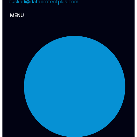
euskadi@dataprotectplus.com
MENU