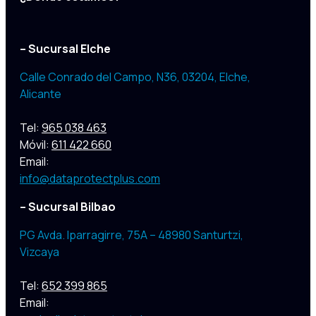
– Sucursal Elche
Calle Conrado del Campo, N36, 03204
,
Elche,
Alicante
Tel:
965 038 463
Móvil:
611 422 660
Email:
info@dataprotectplus.com
– Sucursal Bilbao
PG Avda. Iparragirre, 75A – 48980 Santurtzi,
Vizcaya
Tel:
652 399 865
Email: