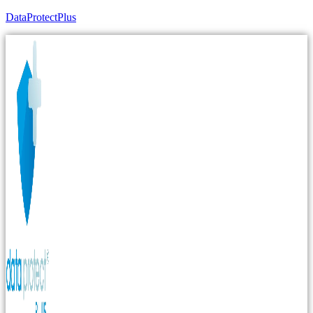
DataProtectPlus