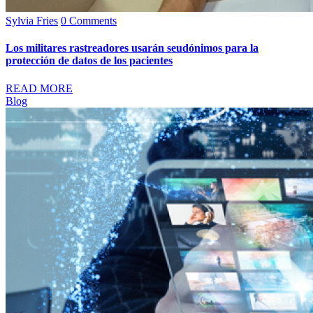
Sylvia Fries
0 Comments
Los militares rastreadores usarán seudónimos para la
protección de datos de los pacientes
READ MORE
Blog