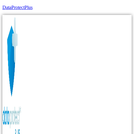
DataProtectPlus