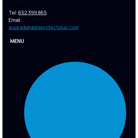
Tel:
652 399 865
Email:
euskadi@dataprotectplus.com
MENU