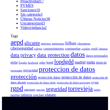
Proactividad
17
PYME
9
Sanciones
10
Sin categoría
3
Últimas Noticias
38
Uncategorized
3
Videovigilancia
2
Tags
aepd
alicante
bilbao
antivirus
autónomos
ciberataque
ciberseguridad
consentimiento
contraseñas
covid
colegio
cookies
cámaras
datos
data protection
data privacy
datos personales
lopdgdd
madrid
multa
elche
lopd
murcia
gdpr
España
facebook
proteccion de datos
privacidad
personales
protección
protección de datos
protección datos
protección de
pyme
datos alicante
protección de datos elche
protección de datos torrevieja
rgpd
torrevieja
seguridad
sanciones
sanción
unión
valencia
whatsapp
europea
vega baja