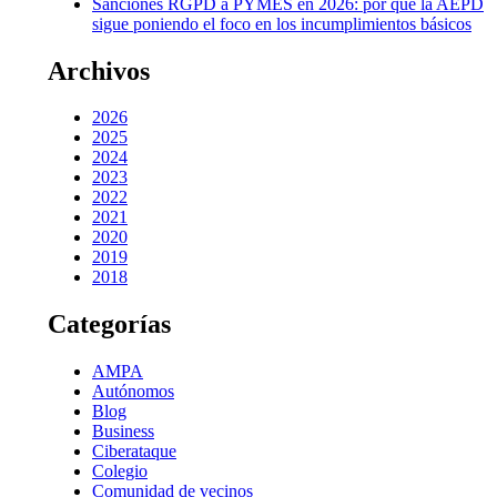
Sanciones RGPD a PYMES en 2026: por qué la AEPD
sigue poniendo el foco en los incumplimientos básicos
Archivos
2026
2025
2024
2023
2022
2021
2020
2019
2018
Categorías
AMPA
Autónomos
Blog
Business
Ciberataque
Colegio
Comunidad de vecinos