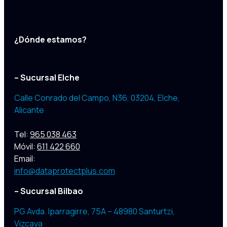
¿Dónde estamos?
– Sucursal Elche
Calle Conrado del Campo, N36, 03204
,
Elche,
Alicante
Tel:
965 038 463
Móvil:
611 422 660
Email:
info@dataprotectplus.com
– Sucursal Bilbao
PG Avda. Iparragirre, 75A – 48980 Santurtzi,
Vizcaya