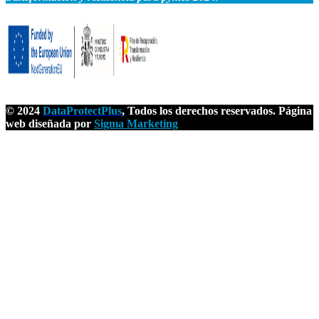
© 2024
DataProtectPlus
,
Todos los derechos reservados. Página
web diseñada por
Sigma Marketing