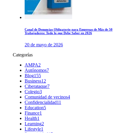
Canal de Denuncias Obligatorio para Empresas de Más de 50
Trabajadores: Todo lo que Debe Saber en 2026
20 de mayo de 2026
Categorías
AMPA
2
Autónomos
7
Blog
155
Business
12
Ciberataque
7
Colegio
3
Comunidad de vecinos
4
Confidencialidad
11
Education
5
Finance
1
Health
1
Learning
2
Lifestyle
1