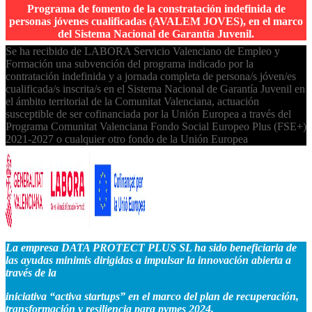
Programa de fomento de la constratación indefinida de
personas jóvenes cualificadas (AVALEM JOVES), en el marco
del Sistema Nacional de Garantía Juvenil.
Se ha recibido de LABORA Servicio Valenciano de Empleo y
Formación una subvención del programa indicado por la
contratación indefinida y a jornada completa de persona/s jóven/es
cualificada/s inscrita/s en el Sistema Nacional de Garantía Juvenil en
el ámbito territorial de la Comunitat Valenciana, actuación
susceptible de ser cofinanciada por la Unión Europea a través del
Programa Comunitat Valenciana Fondo Social Europeo Plus (FSE+)
2021-2027 o cualquier otro fondo de la Unión Europea
La empresa DATA PROTECT PLUS SL ha sido beneficiaria de
las ayudas minimis dirigidas a impulsar la innovación abierta a
través de la
iniciativa “activa startups” en el marco del plan de recuperación,
transformación y resiliencia para pymes 2024.