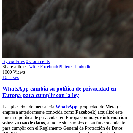
Sylvia Fries
0 Comments
Share article:
Twitter
Facebook
Pinterest
Linkedin
1000
Views
16
Likes
WhatsApp cambia su política de privacidad en
Europa para cumplir con la ley
La aplicación de mensajería
WhatsApp
, propiedad de
Meta
(la
empresa anteriormente conocida como
Facebook
) actualizó este
lunes su política de privacidad en Europa con
mayor información
sobre su uso de datos,
aunque sin cambios en su funcionamiento,
para cumplir con el Reglamento General de Protección de Datos