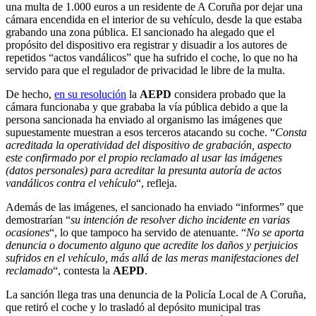
una multa de 1.000 euros a un residente de A Coruña por dejar una
cámara encendida en el interior de su vehículo, desde la que estaba
grabando una zona pública. El sancionado ha alegado que el
propósito del dispositivo era registrar y disuadir a los autores de
repetidos “actos vandálicos” que ha sufrido el coche, lo que no ha
servido para que el regulador de privacidad le libre de la multa.
De hecho,
en su resolución
la
AEPD
considera probado que la
cámara funcionaba y que grababa la vía pública debido a que la
persona sancionada ha enviado al organismo las imágenes que
supuestamente muestran a esos terceros atacando su coche. “
Consta
acreditada la operatividad del dispositivo de grabación, aspecto
este confirmado por el propio reclamado al usar las imágenes
(datos personales) para acreditar la presunta autoría de actos
vandálicos contra el vehículo
“, refleja.
Además de las imágenes, el sancionado ha enviado “informes” que
demostrarían “
su intención de resolver dicho incidente en varias
ocasiones
“, lo que tampoco ha servido de atenuante. “
No se aporta
denuncia o documento alguno que acredite los daños y perjuicios
sufridos en el vehículo, más allá de las meras manifestaciones del
reclamado
“, contesta la
AEPD
.
La sanción llega tras una denuncia de la Policía Local de A Coruña,
que retiró el coche y lo trasladó al depósito municipal tras