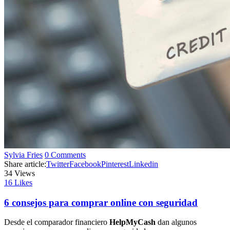
Sylvia Fries
0 Comments
Share article:
Twitter
Facebook
Pinterest
Linkedin
34
Views
16
Likes
6 consejos para comprar online con seguridad
Desde el comparador financiero
HelpMyCash
dan algunos