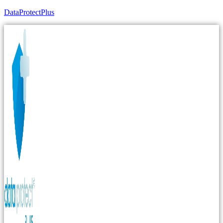
DataProtectPlus