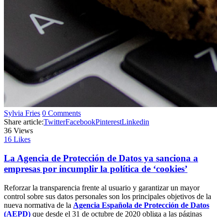
Sylvia Fries
0 Comments
Share article:
Twitter
Facebook
Pinterest
Linkedin
36
Views
16
Likes
La Agencia de Protección de Datos ya sanciona a
empresas por incumplir la política de ‘cookies’
Reforzar la transparencia frente al usuario y garantizar un mayor
control sobre sus datos personales son los principales objetivos de la
nueva normativa de la
Agencia Española de Protección de Datos
(AEPD)
que desde el 31 de octubre de 2020 obliga a las páginas