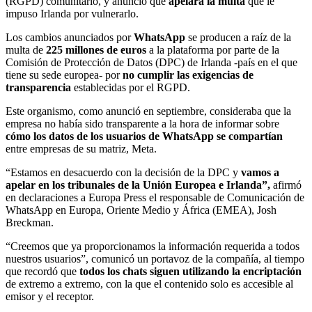
(RGPD) comunitario, y anunció que
apelará la multa
que le
impuso Irlanda por vulnerarlo.
Los cambios anunciados por
WhatsApp
se producen a raíz de la
multa de
225 millones de euros
a la plataforma por parte de la
Comisión de Protección de Datos (DPC) de Irlanda -país en el que
tiene su sede europea- por
no cumplir las exigencias de
transparencia
establecidas por el RGPD.
Este organismo, como anunció en septiembre, consideraba que la
empresa no había sido transparente a la hora de informar sobre
cómo los datos de los usuarios de WhatsApp se compartían
entre empresas de su matriz, Meta.
“Estamos en desacuerdo con la decisión de la DPC y
vamos a
apelar en los tribunales de la Unión Europea e Irlanda”,
afirmó
en declaraciones a Europa Press el responsable de Comunicación de
WhatsApp en Europa, Oriente Medio y África (EMEA), Josh
Breckman.
“Creemos que ya proporcionamos la información requerida a todos
nuestros usuarios”, comunicó un portavoz de la compañía, al tiempo
que recordó que
todos los chats siguen utilizando la encriptación
de extremo a extremo, con la que el contenido solo es accesible al
emisor y el receptor.