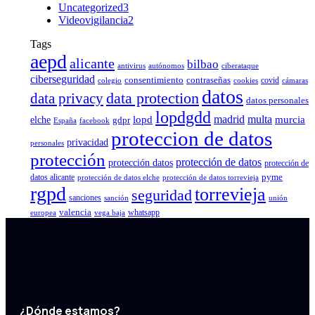
Uncategorized
3
Videovigilancia
2
Tags
aepd
alicante
bilbao
antivirus
autónomos
ciberataque
ciberseguridad
consentimiento
contraseñas
covid
colegio
cookies
cámaras
datos
data protection
data privacy
datos personales
lopdgdd
madrid
multa
elche
lopd
murcia
gdpr
España
facebook
proteccion de datos
privacidad
personales
protección
protección de datos
protección datos
protección de
pyme
datos alicante
protección de datos elche
protección de datos torrevieja
rgpd
torrevieja
seguridad
sanciones
sanción
unión
valencia
whatsapp
europea
vega baja
¿Dónde estamos?