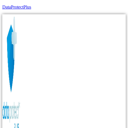
DataProtectPlus