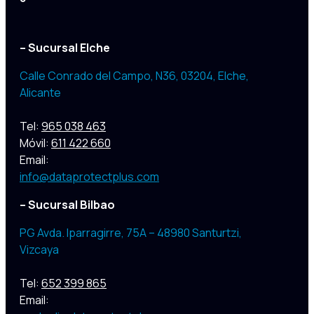
– Sucursal Elche
Calle Conrado del Campo, N36, 03204
,
Elche,
Alicante
Tel:
965 038 463
Móvil:
611 422 660
Email:
info@dataprotectplus.com
– Sucursal Bilbao
PG Avda. Iparragirre, 75A – 48980 Santurtzi,
Vizcaya
Tel:
652 399 865
Email: