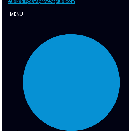
euskadi@dataprotectplus.com
MENU