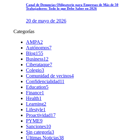
Canal de Denuncias Obligatorio para Empresas de Más de 50
Trabajadores: Todo lo que Debe Saber en 2026
20 de mayo de 2026
Categorías
AMPA
2
Autónomos
7
Blog
155
Business
12
Ciberataque
7
Colegio
3
Comunidad de vecinos
4
Confidencialidad
11
Education
5
Finance
1
Health
1
Learning
2
Lifestyle
1
Proactividad
17
PYME
9
Sanciones
10
Sin categoría
3
Últimas Noticias
38