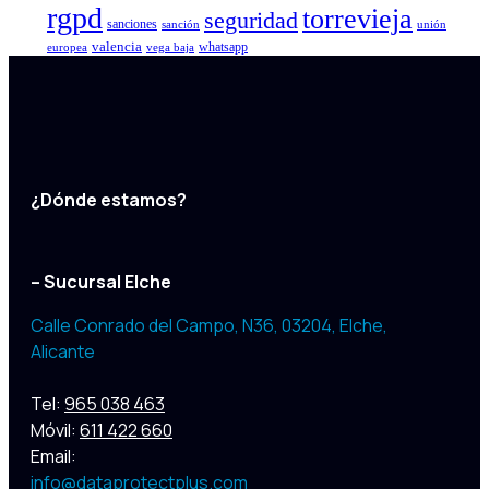
rgpd
torrevieja
seguridad
sanciones
sanción
unión
valencia
whatsapp
europea
vega baja
¿Dónde estamos?
– Sucursal Elche
Calle Conrado del Campo, N36, 03204
,
Elche,
Alicante
Tel:
965 038 463
Móvil:
611 422 660
Email:
info@dataprotectplus.com