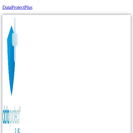
DataProtectPlus