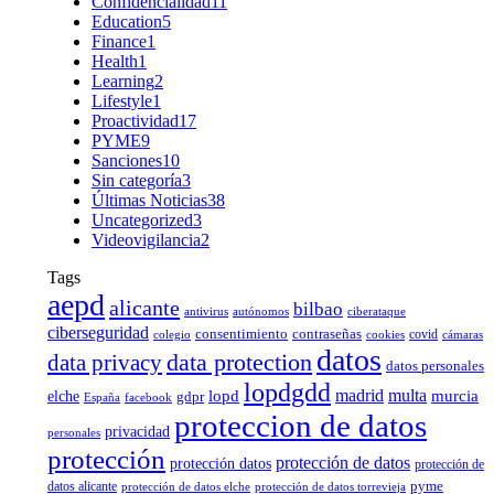
Confidencialidad
11
Education
5
Finance
1
Health
1
Learning
2
Lifestyle
1
Proactividad
17
PYME
9
Sanciones
10
Sin categoría
3
Últimas Noticias
38
Uncategorized
3
Videovigilancia
2
Tags
aepd
alicante
bilbao
antivirus
autónomos
ciberataque
ciberseguridad
consentimiento
contraseñas
covid
colegio
cookies
cámaras
datos
data protection
data privacy
datos personales
lopdgdd
madrid
multa
elche
lopd
murcia
gdpr
España
facebook
proteccion de datos
privacidad
personales
protección
protección de datos
protección datos
protección de
pyme
datos alicante
protección de datos elche
protección de datos torrevieja