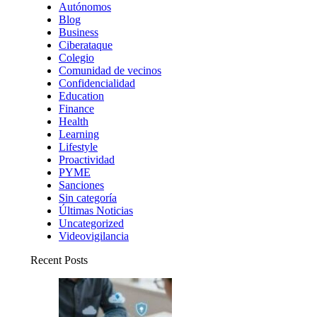
Autónomos
Blog
Business
Ciberataque
Colegio
Comunidad de vecinos
Confidencialidad
Education
Finance
Health
Learning
Lifestyle
Proactividad
PYME
Sanciones
Sin categoría
Últimas Noticias
Uncategorized
Videovigilancia
Recent Posts