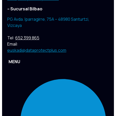
– Sucursal Bilbao
PG Avda. Iparragirre, 75A – 48980 Santurtzi,
Vizcaya
Tel:
652 399 865
Email:
euskadi@dataprotectplus.com
MENU