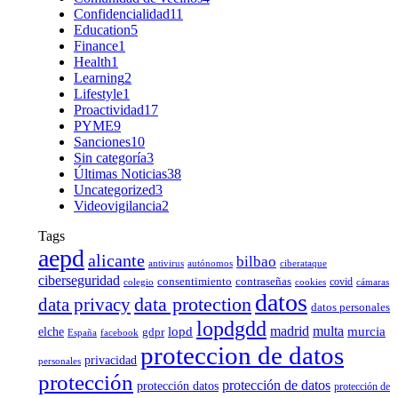
Confidencialidad
11
Education
5
Finance
1
Health
1
Learning
2
Lifestyle
1
Proactividad
17
PYME
9
Sanciones
10
Sin categoría
3
Últimas Noticias
38
Uncategorized
3
Videovigilancia
2
Tags
aepd
alicante
bilbao
antivirus
autónomos
ciberataque
ciberseguridad
consentimiento
contraseñas
covid
colegio
cookies
cámaras
datos
data protection
data privacy
datos personales
lopdgdd
madrid
multa
elche
lopd
murcia
gdpr
España
facebook
proteccion de datos
privacidad
personales
protección
protección de datos
protección datos
protección de