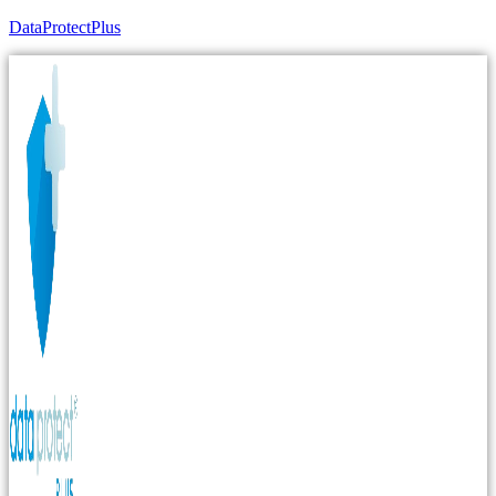
DataProtectPlus