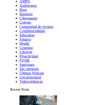
AMPA
Autónomos
Blog
Business
Ciberataque
Colegio
Comunidad de vecinos
Confidencialidad
Education
Finance
Health
Learning
Lifestyle
Proactividad
PYME
Sanciones
Sin categoría
Últimas Noticias
Uncategorized
Videovigilancia
Recent Posts