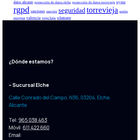
pyme
datos alicante
protección de datos elche
protección de datos torrevieja
rgpd
torrevieja
seguridad
sanciones
sanción
unión
valencia
whatsapp
europea
vega baja
¿Dónde estamos?
– Sucursal Elche
Calle Conrado del Campo, N36, 03204
,
Elche,
Alicante
Tel:
965 038 463
Móvil:
611 422 660
Email: