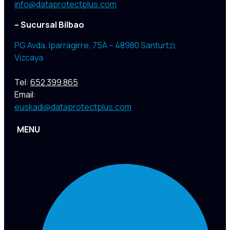
info@dataprotectplus.com
– Sucursal Bilbao
PG Avda. Iparragirre, 75A – 48980 Santurtzi,
Vizcaya
Tel:
652 399 865
Email:
euskadi@dataprotectplus.com
MENU