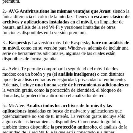
premium.
2.-
AVG Antivirus
,
tiene las mismas ventajas que Avast
, siendo la
única diferencia el color de la interfaz. Tienes un
escáner clásico de
archivos y aplicaciones instaladas en el móvil
, un limpiador de
basura, análisis de la red Wi-Fi y versiones limitadas de otras
funciones disponibles en la versión premium.
3.-
Kaspersky.
La versión móvil de Kaspersky
hace un análisis de
tu móvil
, como en su versión para Windows, además de incluir una
serie de herramientas adicionales, algunas de las cuales están
disponibles de forma gratuita.
4.- Avira. Te permite comprobar la seguridad del móvil de dos
modos: con un botón y ya (el
análisis inteligente
) o con distintos
tipos de análisis centrados en seguridad, privacidad o rendimiento.
Además, incluye
una buena serie de herramientas adicionales
en
la versión gratis, como la protección de identidad, el bloqueo de
llamadas, la protección antirrobo o el analizador de red.
5.- McAfee.
A
naliza todos los archivos de tu móvil y las
aplicaciones
instaladas en busca de malware y aplicaciones que
potencialmente no son de tu interés. La versión gratis incluye sólo
algunas de las herramientas disponibles. Como usuario gratuito,
también tienes disponible la
protección antirrobo
, el análisis de la
seguridad de la red Wi-Fi a la que estás conectado y algunas