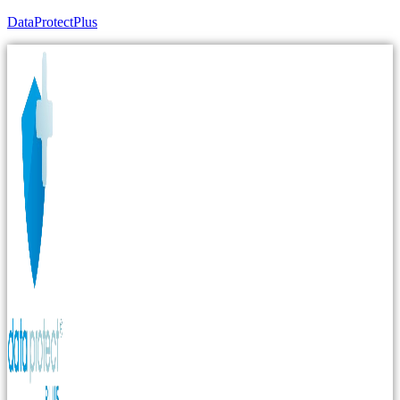
DataProtectPlus