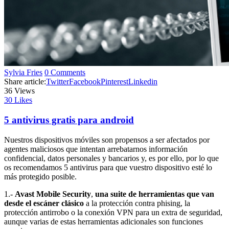
Sylvia Fries
0 Comments
Share article:
Twitter
Facebook
Pinterest
Linkedin
36
Views
30
Likes
5 antivirus gratis para android
Nuestros dispositivos móviles son propensos a ser afectados por
agentes maliciosos que intentan arrebatarnos información
confidencial, datos personales y bancarios y, es por ello, por lo que
os recomendamos 5 antivirus para que vuestro dispositivo esté lo
más protegido posible.
1.-
Avast Mobile Security
,
una suite de herramientas que van
desde el escáner clásico
a la protección contra phising, la
protección antirrobo o la conexión VPN para un extra de seguridad,
aunque varias de estas herramientas adicionales son funciones