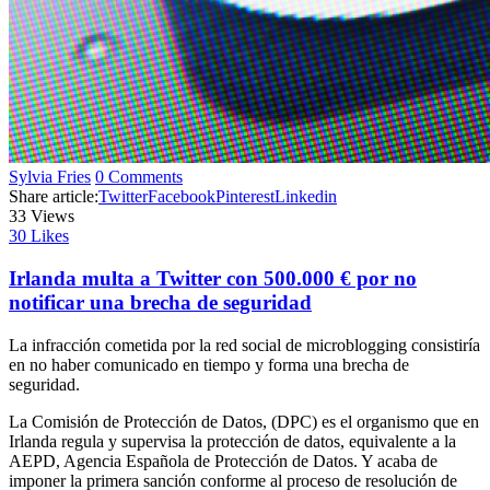
Sylvia Fries
0 Comments
Share article:
Twitter
Facebook
Pinterest
Linkedin
33
Views
30
Likes
Irlanda multa a Twitter con 500.000 € por no
notificar una brecha de seguridad
La infracción cometida por la red social de microblogging consistiría
en no haber comunicado en tiempo y forma una brecha de
seguridad.
La Comisión de Protección de Datos, (DPC) es el organismo que en
Irlanda regula y supervisa la protección de datos, equivalente a la
AEPD, Agencia Española de Protección de Datos. Y acaba de
imponer la primera sanción conforme al proceso de resolución de