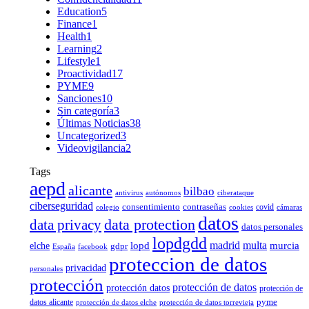
Education
5
Finance
1
Health
1
Learning
2
Lifestyle
1
Proactividad
17
PYME
9
Sanciones
10
Sin categoría
3
Últimas Noticias
38
Uncategorized
3
Videovigilancia
2
Tags
aepd
alicante
bilbao
antivirus
autónomos
ciberataque
ciberseguridad
consentimiento
contraseñas
covid
colegio
cookies
cámaras
datos
data protection
data privacy
datos personales
lopdgdd
madrid
multa
elche
lopd
murcia
gdpr
España
facebook
proteccion de datos
privacidad
personales
protección
protección de datos
protección datos
protección de
pyme
datos alicante
protección de datos elche
protección de datos torrevieja