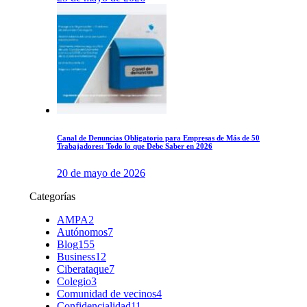
Canal de Denuncias Obligatorio para Empresas de Más de 50
Trabajadores: Todo lo que Debe Saber en 2026
20 de mayo de 2026
Categorías
AMPA
2
Autónomos
7
Blog
155
Business
12
Ciberataque
7
Colegio
3
Comunidad de vecinos
4
Confidencialidad
11