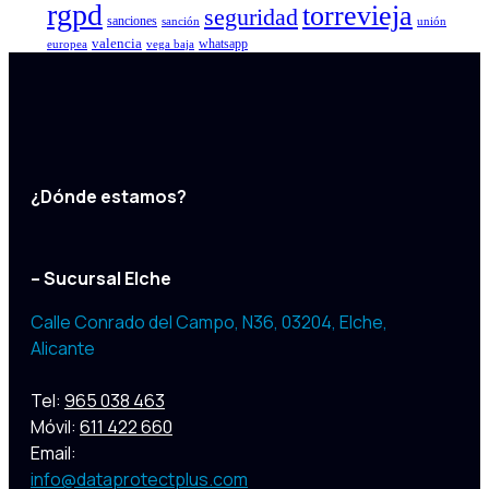
rgpd
torrevieja
seguridad
sanciones
sanción
unión
valencia
whatsapp
europea
vega baja
¿Dónde estamos?
– Sucursal Elche
Calle Conrado del Campo, N36, 03204
,
Elche,
Alicante
Tel:
965 038 463
Móvil:
611 422 660
Email:
info@dataprotectplus.com