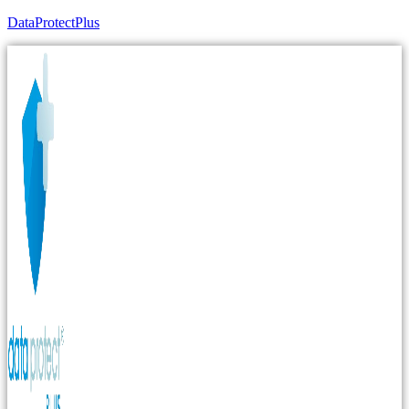
DataProtectPlus