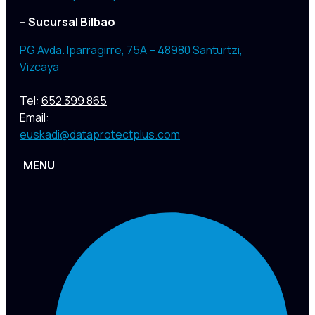
– Sucursal Bilbao
PG Avda. Iparragirre, 75A – 48980 Santurtzi,
Vizcaya
Tel:
652 399 865
Email:
euskadi@dataprotectplus.com
MENU