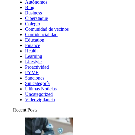
Autónomos
Blog
Business
Ciberataque
Colegio
Comunidad de vecinos
Confidencialidad
Education
Finance
Health
Learning
Lifestyle
Proactividad
PYME
Sanciones
Sin categoría
Últimas Noticias
Uncategorized
Videovigilancia
Recent Posts