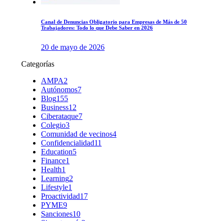
Canal de Denuncias Obligatorio para Empresas de Más de 50
Trabajadores: Todo lo que Debe Saber en 2026
20 de mayo de 2026
Categorías
AMPA
2
Autónomos
7
Blog
155
Business
12
Ciberataque
7
Colegio
3
Comunidad de vecinos
4
Confidencialidad
11
Education
5
Finance
1
Health
1
Learning
2
Lifestyle
1
Proactividad
17
PYME
9
Sanciones
10