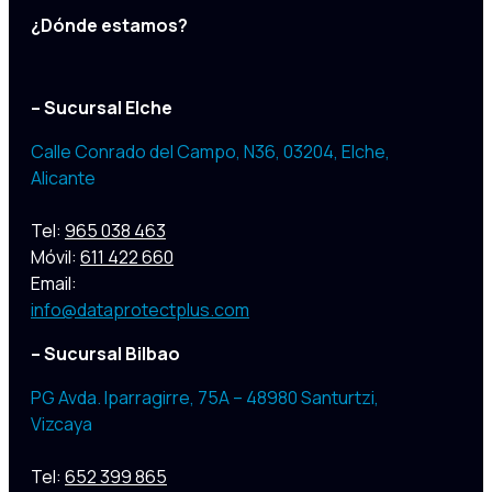
¿Dónde estamos?
– Sucursal Elche
Calle Conrado del Campo, N36, 03204
,
Elche,
Alicante
Tel:
965 038 463
Móvil:
611 422 660
Email:
info@dataprotectplus.com
– Sucursal Bilbao
PG Avda. Iparragirre, 75A – 48980 Santurtzi,
Vizcaya
Tel:
652 399 865