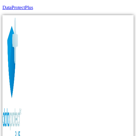
DataProtectPlus