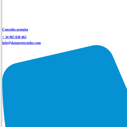
Consulta gratuita
+ 34 965 038 463
info@dataprotectplus.com