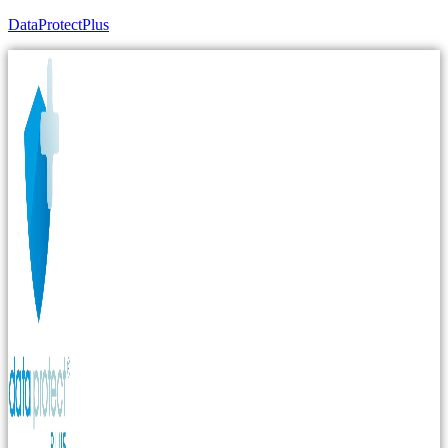
DataProtectPlus