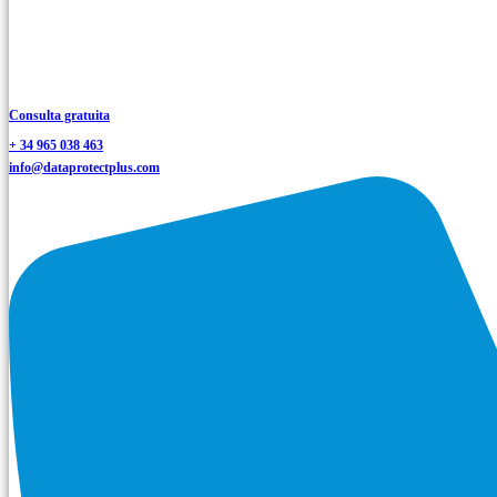
Consulta gratuita
+ 34 965 038 463
info@dataprotectplus.com