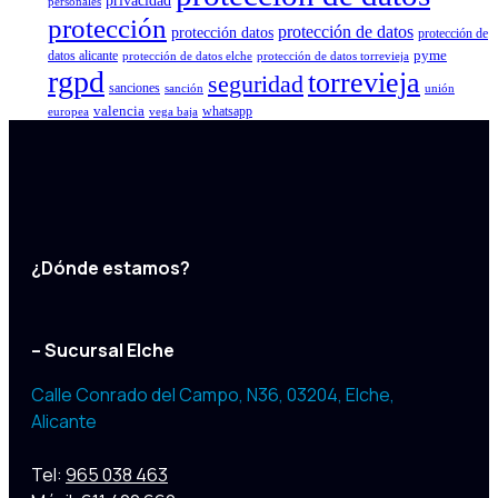
privacidad
personales
protección
protección de datos
protección datos
protección de
pyme
datos alicante
protección de datos elche
protección de datos torrevieja
rgpd
torrevieja
seguridad
sanciones
sanción
unión
valencia
whatsapp
europea
vega baja
¿Dónde estamos?
– Sucursal Elche
Calle Conrado del Campo, N36, 03204
,
Elche,
Alicante
Tel:
965 038 463