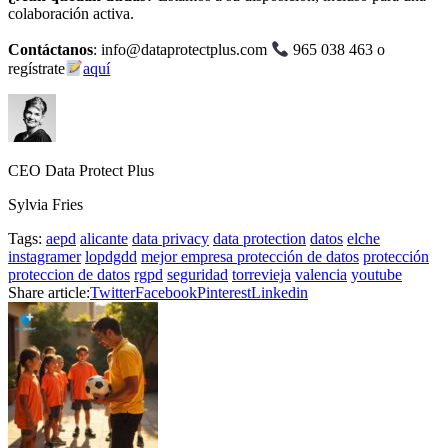
colaboración activa.
Contáctanos
: info@dataprotectplus.com
965 038 463 o
regístrate
aquí
CEO Data Protect Plus
Sylvia Fries
Tags:
aepd
alicante
data privacy
data protection
datos
elche
instagramer
lopdgdd
mejor empresa protección de datos
protección
proteccion de datos
rgpd
seguridad
torrevieja
valencia
youtube
Share article:
Twitter
Facebook
Pinterest
Linkedin