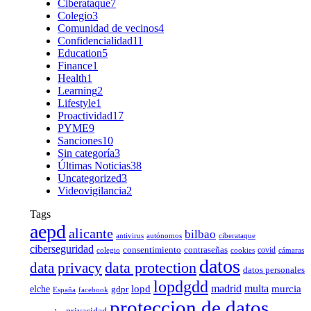
Ciberataque
7
Colegio
3
Comunidad de vecinos
4
Confidencialidad
11
Education
5
Finance
1
Health
1
Learning
2
Lifestyle
1
Proactividad
17
PYME
9
Sanciones
10
Sin categoría
3
Últimas Noticias
38
Uncategorized
3
Videovigilancia
2
Tags
aepd
alicante
bilbao
antivirus
autónomos
ciberataque
ciberseguridad
consentimiento
contraseñas
covid
colegio
cookies
cámaras
datos
data protection
data privacy
datos personales
lopdgdd
madrid
multa
elche
lopd
murcia
gdpr
España
facebook
proteccion de datos