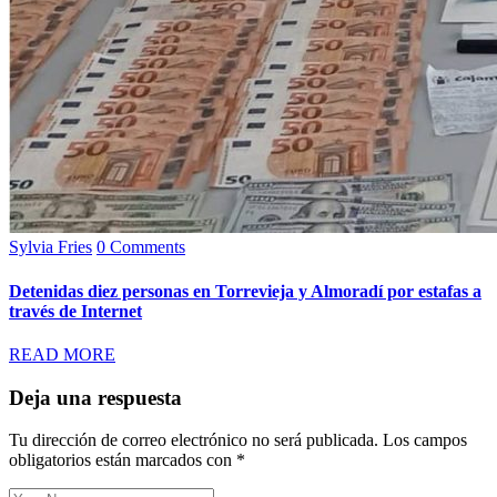
Sylvia Fries
0 Comments
Detenidas diez personas en Torrevieja y Almoradí por estafas a
través de Internet
READ MORE
Deja una respuesta
Tu dirección de correo electrónico no será publicada.
Los campos
obligatorios están marcados con
*