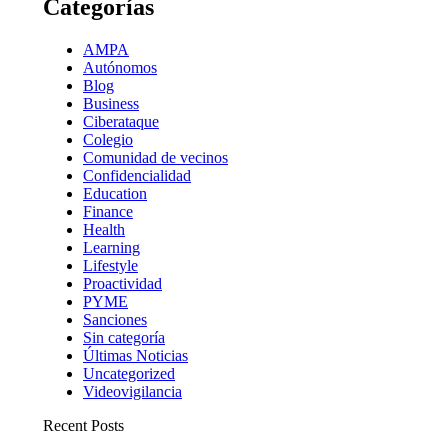
Categorías
AMPA
Autónomos
Blog
Business
Ciberataque
Colegio
Comunidad de vecinos
Confidencialidad
Education
Finance
Health
Learning
Lifestyle
Proactividad
PYME
Sanciones
Sin categoría
Últimas Noticias
Uncategorized
Videovigilancia
Recent Posts