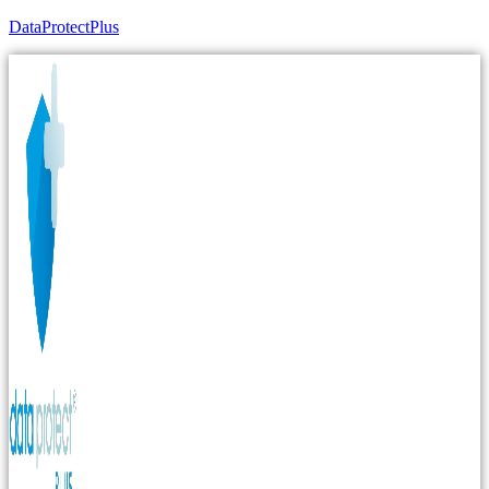
DataProtectPlus