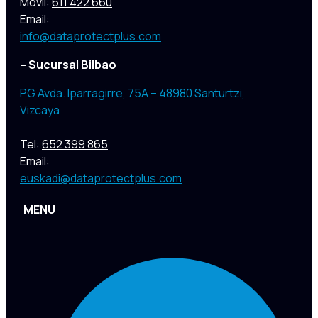
Móvil:
611 422 660
Email:
info@dataprotectplus.com
– Sucursal Bilbao
PG Avda. Iparragirre, 75A – 48980 Santurtzi,
Vizcaya
Tel:
652 399 865
Email:
euskadi@dataprotectplus.com
MENU